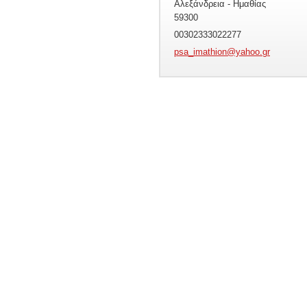
Αλεξάνδρεια - Ημαθίας
59300
00302333022277
psa_imat
hion@yah
oo.gr