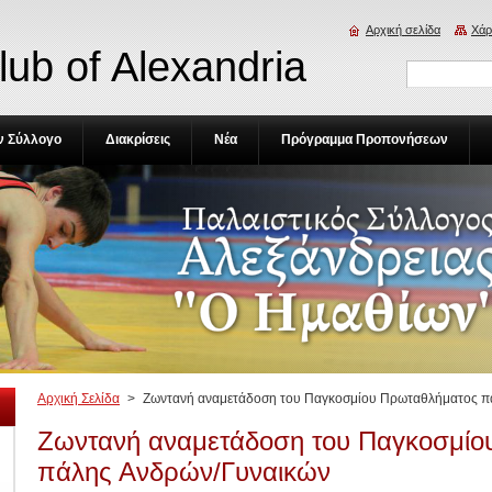
Αρχική σελίδα
Χάρ
lub of Alexandria
ον Σύλλογο
Διακρίσεις
Νέα
Πρόγραμμα Προπονήσεων
Αρχική Σελίδα
>
Ζωντανή αναμετάδοση του Παγκοσμίου Πρωταθλήματος π
Ζωντανή αναμετάδοση του Παγκοσμίο
πάλης Ανδρών/Γυναικών