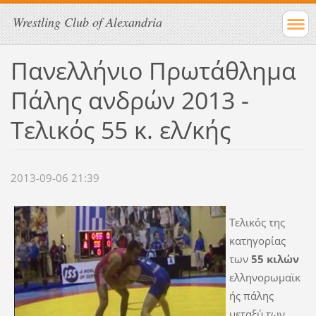
Wrestling Club of Alexandria
Πανελλήνιο Πρωτάθλημα
Πάλης ανδρών 2013 -
Τελικός 55 κ. ελ/κής
2013-09-06 21:39
Τελικός της
κατηγορίας
των
55 κιλών
ελληνορωμαϊκ
ής πάλης
μεταξύ των