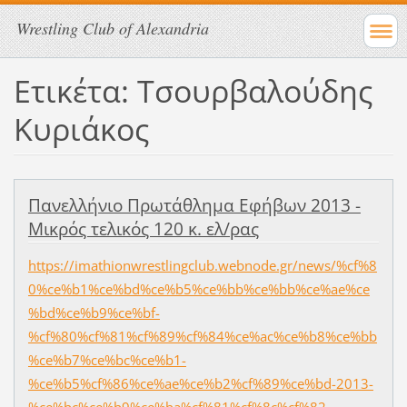
Wrestling Club of Alexandria
Ετικέτα: Τσουρβαλούδης
Κυριάκος
Πανελλήνιο Πρωτάθλημα Εφήβων 2013 -
Μικρός τελικός 120 κ. ελ/ρας
https://imathionwrestlingclub.webnode.gr/news/%cf%8
0%ce%b1%ce%bd%ce%b5%ce%bb%ce%bb%ce%ae%ce
%bd%ce%b9%ce%bf-
%cf%80%cf%81%cf%89%cf%84%ce%ac%ce%b8%ce%bb
%ce%b7%ce%bc%ce%b1-
%ce%b5%cf%86%ce%ae%ce%b2%cf%89%ce%bd-2013-
%ce%bc%ce%b9%ce%ba%cf%81%cf%8c%cf%82-