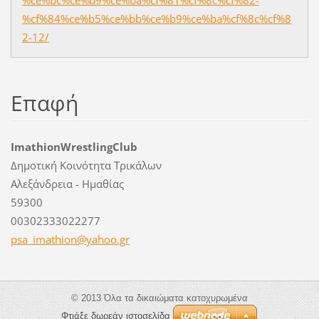
%cf%84%ce%b5%ce%bb%ce%b9%ce%ba%cf%8c%cf%8
2-12/
Επαφή
ImathionWrestlingClub
Δημοτική Κοινότητα Τρικάλων
Αλεξάνδρεια - Ημαθίας
59300
00302333022277
psa_imat
hion@yah
oo.gr
© 2013 Όλα τα δικαιώματα κατοχυρωμένα
Φτιάξε δωρεάν ιστοσελίδα