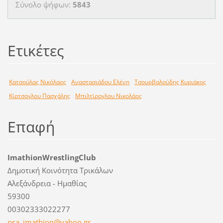
Σύνολο ψήφων:
5843
Ετικέτες
Κατσούλας Νικόλαος
Αναστασιάδου Ελένη
Τσουρβαλούδης Κυριάκος
Κίρτσογλου Πασχάλης
Μπιλτίρογλου Νικολάος
Επαφή
ImathionWrestlingClub
Δημοτική Κοινότητα Τρικάλων
Αλεξάνδρεια - Ημαθίας
59300
00302333022277
psa_imat
hion@yah
oo.gr